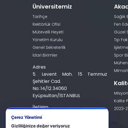
Üniversitemiz
Aka
Tarihçe
Sağlık 
Rektörlük Ofisi
Fen Ed
Mütevelli Heyeti
Güzel 
Yönetim Kurulu
Tıp Fak
Genel Sekreterlik
İşletme
İdari Birimler
Spor Bi
Mühendi
Adres
Mimarlı
5. Levent Mah. 15 Temmuz
Şehitler Cad.
Kali
No: 14/12 34060
Misyon
Eyüpsultan/İSTANBUL
Kalite P
İletişim
2023-20
0 (212) 924 24 44
Çerez Yönetimi
Gizliliğinize değer veriyoruz