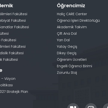
demik
Öğrencimiz
Bilimleri Fakültesi
Haliç CARE Center
ebiyat Fakültesi
Öğrenci İşleri Direktörlüğü
Sanatlar Fakültesi
Akademik Takvim
ültesi
Çift Ana Dal
 Fakültesi
Yan Dal
limleri Fakültesi
Yatay Geçiş
slik Fakültesi
Dikey Geçiş
k Fakültesi
Öğrenim Ücretleri
Engelli Öğrenci Birimi
te
Zorunlu Staj
 – Vizyon
olitikası
27 Stratejik Plan