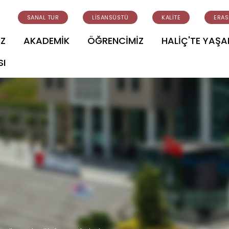
SANAL TUR
LİSANSÜSTÜ
KALİTE
ERA
İZ
AKADEMİK
ÖĞRENCİMİZ
HALİÇ'TE YAŞ
SI