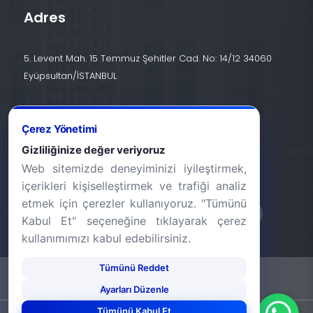
Adres
5. Levent Mah. 15 Temmuz Şehitler Cad. No: 14/12 34060
Eyüpsultan/İSTANBUL
İletişim
Çerez Yönetimi
+90 (212) 924 24 44
Gizliliğinize değer veriyoruz
Web sitemizde deneyiminizi iyileştirmek,
info@halic.edu.tr
içerikleri kişiselleştirmek ve trafiği analiz
etmek için çerezler kullanıyoruz. "Tümünü
Kabul Et" seçeneğine tıklayarak çerez
kullanımımızı kabul edebilirsiniz.
Tümünü Reddet
-
KVKK Bildirimi
Gizlilik Bildirimi
Ayarları Düzenle
Tümünü Kabul Et