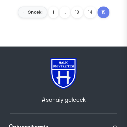
← Önceki
1
…
13
14
15
#sanaiyigelecek