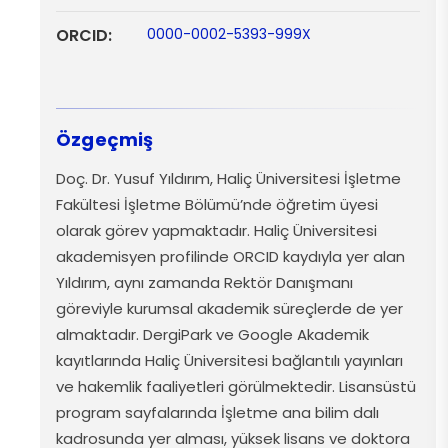
ORCID:
0000-0002-5393-999X
Özgeçmiş
Doç
. Dr. Yusuf Yıldırım, Haliç Üniversitesi İşletme
Fakültesi İşletme Bölümü’nde
öğretim
üyesi
olarak
görev
yapmaktadır
. Haliç Üniversitesi
akademisyen
profilinde
ORCID
kaydıyla
yer
alan
Yıldırım,
aynı
zamanda
Rektör Danışmanı
göreviyle
kurumsal
akademik
süreçlerde
de
yer
almaktadır
.
DergiPark
ve Google Akademik
kayıtlarında
Haliç Üniversitesi
bağlantılı
yayınları
ve
hakemlik
faaliyetleri
görülmektedir
. Lisansüstü
program
sayfalarında
İşletme ana
bilim
dalı
kadrosunda
yer
alması
,
yüksek
lisans
ve
doktora