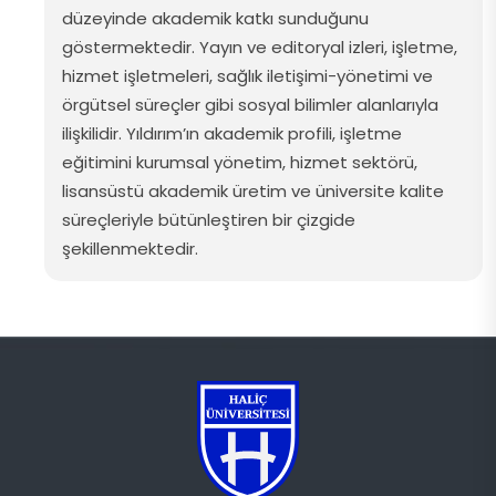
düzeyinde
akademik
katkı
sunduğunu
göstermektedir
.
Yayın
ve
editoryal
izleri
, işletme,
hizmet
işletmeleri
,
sağlık
iletişimi-yönetimi
ve
örgütsel
süreçler
gibi
sosyal
bilimler
alanlarıyla
ilişkilidir
.
Yıldırım’ın
akademik
profili
, işletme
eğitimini
kurumsal
yönetim
,
hizmet
sektörü
,
lisansüstü
akademik
üretim
ve
üniversite
kalite
süreçleriyle
bütünleştiren
bir
çizgide
şekillenmektedir
.