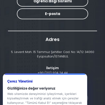
Öğrenci Bilgi Sistemi
E-posta
Adres
5. Levent Mah. 15 Temmuz Şehitler Cad. No: 14/12 34060
Eyüpsultan/İSTANBUL
İletişim
+90 (212) 924 24 44
Çerez Yönetimi
info@halic.edu.tr
Gizliliğinize değer veriyoruz
Web sitemizde deneyiminizi iyileştirmek, içerikleri
kişiselleştirmek ve trafiği analiz etmek için çerezler
kullanıyoruz. "Tümünü Kabul Et" seçeneğine tıklayarak