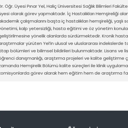
Dr. Öğr. Üyesi Pınar Yel, Haliç Üniversitesi Sağlık Bilimleri Fak
üyesi
olarak
görev
yapmaktadır
.
İç
Hastalıkları
Hemşireliği
ala
akademik
çalışmalarını
başta
iç
hastalıkları
hemşireliği
,
yaşlı
s
yönetimi
,
kalp
yetersizliği
, hasta
eğitimi
ve
öz
yönetim
konular
geliştirilmesine
yönelik
alanlarda
sürdürmektedir
.
K
ronik
hastal
araştırmalar
yürüten
Yel’in
ulusal
ve
uluslararası
indekslerde
t
kitap
bölümleri
ve
bilimsel
bildirileri
bulunmaktadır
.
Lisans
ve
l
öğrenci
danışmanlığı
,
araştırma
projeleri
ve
kalite
geliştirme
ç
zamanda
Hemşirelik Bölümü
kalite
süreçleri
ile
klinik
uygulama
komisyonlarda
görev
alarak
hem
eğitim
hem de
araştırma
fa