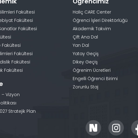
demik
Öğrencimiz
Bilimleri Fakültesi
Haliç CARE Center
ebiyat Fakültesi
Öğrenci İşleri Direktörlüğü
Sanatlar Fakültesi
Akademik Takvim
ültesi
Çift Ana Dal
 Fakültesi
Yan Dal
limleri Fakültesi
Yatay Geçiş
slik Fakültesi
Dikey Geçiş
k Fakültesi
Öğrenim Ücretleri
Engelli Öğrenci Birimi
te
Zorunlu Staj
 – Vizyon
olitikası
27 Stratejik Plan