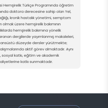
ültesi Hemşirelik Türkçe Programında
öğretim
nında
doktora
derecesine
sahip
olan
Yel,
ağlığı
,
kronik
hastalık
yönetimi
,
semptom
ı
olmak
üzere
hemşirelik
bakımının
ıklarda
hemşirelik
bakımına
yönelik
aranan
dergilerde
yayımlanmış
makaleleri
,
isansüstü
düzeyde
dersler
yürütmekte
;
alışmalarında
aktif
görev
almaktadır
. Aynı
,
sosyal
katkı
,
eğitim
ve
akademik
aliyetlerine
katkı
sunmaktadır
.