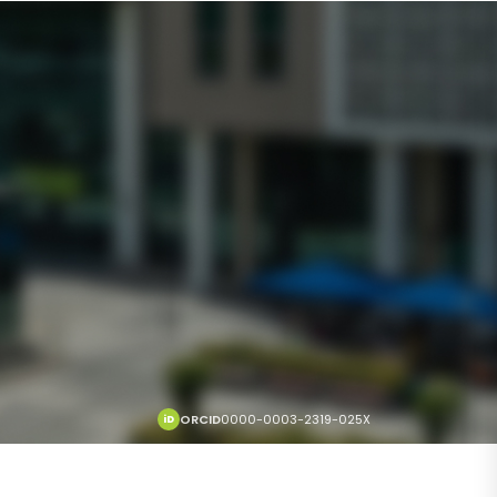
ORCID
0000-0003-2319-025X
iD