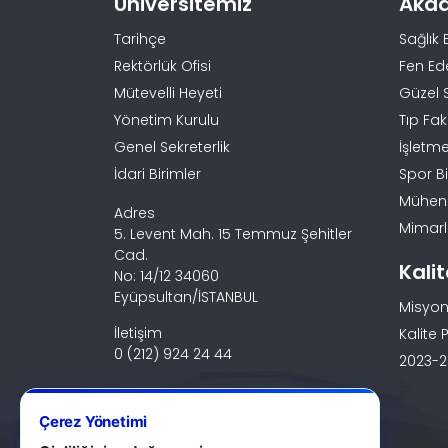
Üniversitemiz
Aka
Tarihçe
Sağlık 
Rektörlük Ofisi
Fen Ed
Mütevelli Heyeti
Güzel 
Yönetim Kurulu
Tıp Fak
Genel Sekreterlik
İşletme
İdari Birimler
Spor Bi
Mühendi
Adres
Mimarlı
5. Levent Mah. 15 Temmuz Şehitler
Cad.
Kali
No: 14/12 34060
Eyüpsultan/İSTANBUL
Misyon
İletişim
Kalite P
0 (212) 924 24 44
2023-20
Çerez Yönetimi