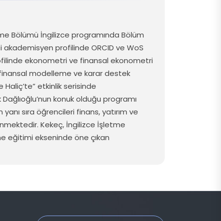
etme Bölümü İngilizce
programında
Bölüm
si
akademisyen
profilinde
ORCID ve
WoS
filinde
ekonometri
ve
finansal
ekonometri
finansal
modelleme
ve
karar
destek
e
Haliç’te
” etkinlik
serisinde
k
Dağlıoğlu’nun
konuk
olduğu
programı
n
yanı
sıra
öğrencileri
finans
,
yatırım
ve
enmektedir
. Kekeç,
İngilizce
İşletme
me
eğitimi
ekseninde
öne
çıkan