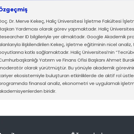
Özgeçmiş
Doç
. Dr. Merve Kekeç, Haliç Üniversitesi İşletme Fakültesi İşl
Başkan Yardımcısı
olarak
görev
yapmaktadır
. Haliç Üniversite
Researcher ID
bilgileriyle
yer
almaktadır
. Google Akademik
pro
alanlarıyla
ilişkilendirilen
Kekeç, işletme
eğitiminin
nicel
analiz
,
boyutlarına
katkı
sağlamaktadır
. Haliç Üniversitesi’nin “
Tecrüb
Cumhurbaşkanlığı
Yatırım
ve Finans Ofisi Başkanı Ahmet Bura
moderatör
olarak
yürütmüştür
. Bu
yönüyle
akademik
görevini
kariyer
ekosistemiyle
buluşturan
etkinliklerde
de
aktif
rol
üstl
programında
finansal
analiz
,
ekonometri
ve
uygulamalı
işlet
akademisyenlerden
biridir
.