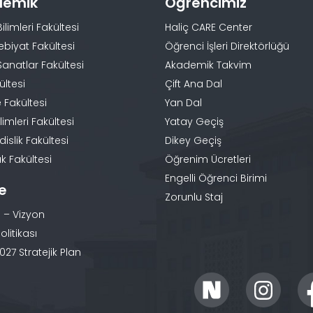
demik
Öğrencimiz
Bilimleri Fakültesi
Haliç CARE Center
ebiyat Fakültesi
Öğrenci İşleri Direktörlüğü
Sanatlar Fakültesi
Akademik Takvim
ültesi
Çift Ana Dal
 Fakültesi
Yan Dal
limleri Fakültesi
Yatay Geçiş
slik Fakültesi
Dikey Geçiş
k Fakültesi
Öğrenim Ücretleri
Engelli Öğrenci Birimi
te
Zorunlu Staj
 – Vizyon
olitikası
27 Stratejik Plan