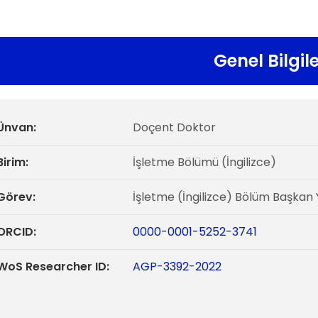
Genel Bilgil
Ünvan:
Doçent Doktor
Birim:
İşletme Bölümü (İngilizce)
Görev:
İşletme (İngilizce) Bölüm Başkan 
ORCID:
0000-0001-5252-3741
WoS Researcher ID:
AGP-3392-2022