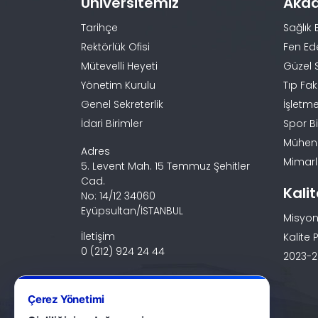
Üniversitemiz
Aka
Tarihçe
Sağlık 
Rektörlük Ofisi
Fen Ed
Mütevelli Heyeti
Güzel 
Yönetim Kurulu
Tıp Fak
Genel Sekreterlik
İşletme
İdari Birimler
Spor Bi
Mühendi
Adres
Mimarlı
5. Levent Mah. 15 Temmuz Şehitler
Cad.
Kali
No: 14/12 34060
Eyüpsultan/İSTANBUL
Misyon
İletişim
Kalite P
0 (212) 924 24 44
2023-20
Çerez Yönetimi