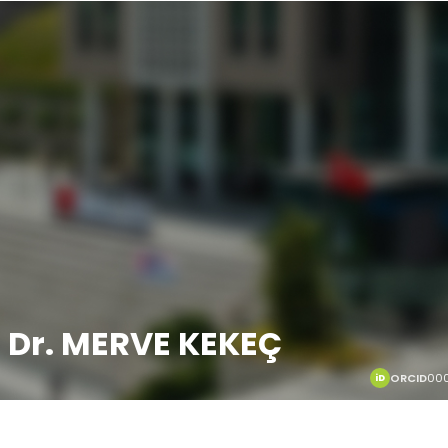
 Dr. MERVE KEKEÇ
ORCID
000
iD