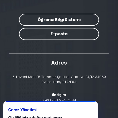
Öğrenci Bilgi Sistemi
E-posta
Adres
5. Levent Mah. 15 Temmuz Şehitler Cad. No: 14/12 34060
Eyüpsultan/İSTANBUL
İletişim
+90 (212) 924 24 44
Çerez Yönetimi
info@halic.edu.tr
Gizliliğinize değer veriyoruz