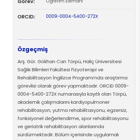
Görev:
Öğretim Elemanı
ORCID:
0009-0004-5400-272X
Özgeçmiş
Arş
.
Gör
. Gökhan Can
Törpü
, Haliç Üniversitesi
Sağlık Bilimleri Fakültesi
Fizyoterapi
ve
Rehabilitasyon
İngilizce
Programı’nda
araştırma
görevlisi
olarak
görev
yapmaktadır
. ORCID 0009-
0004-5400-272X
numarasıyla
kayıtlı
olan
Törpü
,
akademik
çalışmalarını
kardiyopulmoner
rehabilitasyon
,
yutma
rehabilitasyonu
,
egzersiz
,
fonksiyonel
değerlendirme
,
spor
rehabilitasyonu
ve
geriatrik
rehabilitasyon
alanlarında
sürdürmektedir
.
Bölüm
içerisinde
u
ygulamalı