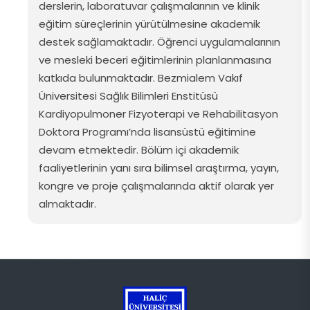
derslerin
,
laboratuvar
çalışmalarının
ve
klinik
eğitim
süreçlerinin
yürütülmesine
akademik
destek
sağlamaktadır
. Öğrenci
uygulamalarının
ve
mesleki
beceri
eğitimlerinin
planlanmasına
katkıda
bulunmaktadır
.
Bezmialem
Vakıf
Üniversitesi
Sağlık
Bilimleri Enstitüsü
Kardiyopulmoner
Fizyoterapi
ve
Rehabilitasyon
Doktora
Programı’nda
lisansüstü
eğitimine
devam
etmektedir
. Bölüm
içi
akademik
faaliyetlerinin
yanı
sıra
bilimsel araştırma,
yayın
,
kongre
ve
proje
çalışmalarında
aktif
olarak
yer
almaktadır
.