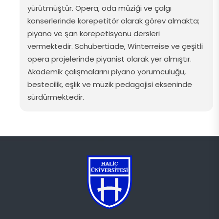
yürütmüştür
. Opera,
oda
müziği
ve
çalgı
konserlerinde
korepetitör
olarak
görev
almakta
;
piyano
ve
şan
korepetisyonu
dersleri
vermektedir
.
Schubertiade
, Winterreise ve
çeşitli
opera
projelerinde
piyanist
olarak
yer
almıştır
.
Akademik
çalışmalarını
piyano
yorumculuğu
,
bestecilik
,
eşlik
ve
müzik
pedagojisi
ekseninde
sürdürmektedir
.