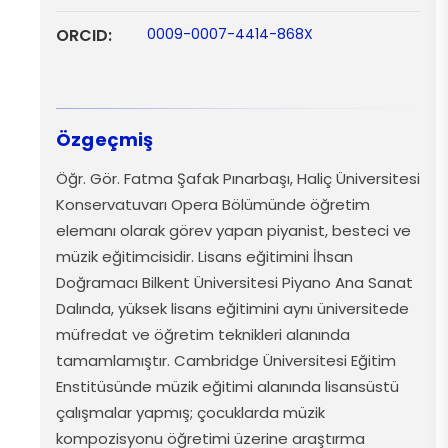
ORCID:
0009-0007-4414-868X
Özgeçmiş
Öğr
.
Gör
. Fatma Şafak Pınarbaşı, Haliç Üniversitesi
Konservatuvarı
Opera
Bölümünde
öğretim
elemanı
olarak
görev
yapan
piyanist
,
besteci
ve
müzik
eğitimcisidir
. Lisans
eğitimini
İhsan
Doğramacı Bilkent Üniversitesi Piyano Ana Sanat
Dalında,
yüksek
lisans
eğitimini
aynı
üniversitede
müfredat
ve
öğretim
teknikleri
alanında
tamamlamıştır
. Cambridge Üniversitesi Eğitim
Enstitüsünde
müzik
eğitimi
alanında
lisansüstü
çalışmalar
yapmış
;
çocuklarda
müzik
kompozisyonu
öğretimi
üzerine
araştırma