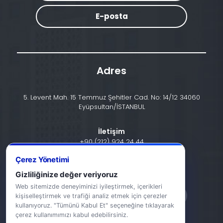
E-posta
Adres
5. Levent Mah. 15 Temmuz Şehitler Cad. No: 14/12 34060
Eyüpsultan/İSTANBUL
İletişim
+90 (212) 924 24 44
Çerez Yönetimi
info@halic.edu.tr
Gizliliğinize değer veriyoruz
Web sitemizde deneyiminizi iyileştirmek, içerikleri
kişiselleştirmek ve trafiği analiz etmek için çerezler
kullanıyoruz. "Tümünü Kabul Et" seçeneğine tıklayarak
çerez kullanımımızı kabul edebilirsiniz.