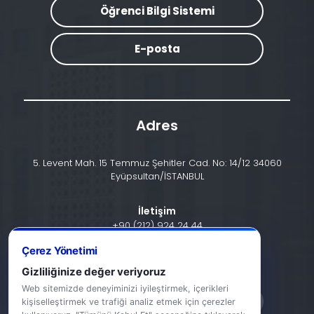
Öğrenci Bilgi Sistemi
E-posta
Adres
5. Levent Mah. 15 Temmuz Şehitler Cad. No: 14/12 34060
Eyüpsultan/İSTANBUL
İletişim
+90 (212) 924 24 44
Çerez Yönetimi
info@halic.edu.tr
Gizliliğinize değer veriyoruz
Web sitemizde deneyiminizi iyileştirmek, içerikleri
kişiselleştirmek ve trafiği analiz etmek için çerezler