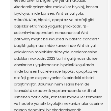
Researcher
ID bilgileriyle yer almaktadır.
Akademik çalışmaları moleküler biyoloji, kanser
biyolojisi, mide kanseri,
Wnt
sinyal yolu,
mikroRNA’lar
, hipoksi, apoptoz ve otofaji gibi
başlıklar etrafında yoğunlaşmaktadır. “
β
–
catenin-independent
noncanonical
Wnt
pathway
might
be
induced
in
gastric
cancers
”
başlıklı çalışması, mide kanserinde
Wnt
sinyal
yolaklarının moleküler düzeyde incelenmesine
odaklanmaktadır. 2023 tarihli çalışmasında ise
vincristine
uygulamasının hipoksik koşullarda
mide kanseri hücrelerinde hipoksi, apoptoz ve
otofaji gen ekspresyonları üzerindeki etkisini
araştırmıştır. Bölümün hem lisans hem de
lisansüstü akademik yapılanmasında aktif rol
üstlenen Yazıcıoğlu, kanserin moleküler temelleri
ve hedefe yönelik biyolojik mekanizmalar üzerine
çalışan deneyimli bir akademisyendir.